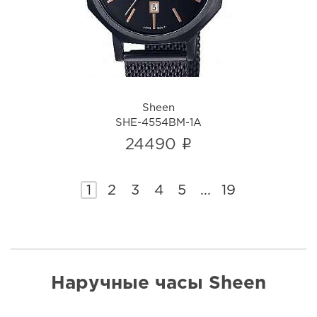
i
Sheen
SHE-4554BM-1A
i
24490
1
2
3
4
5
...
19
Наручные часы Sheen