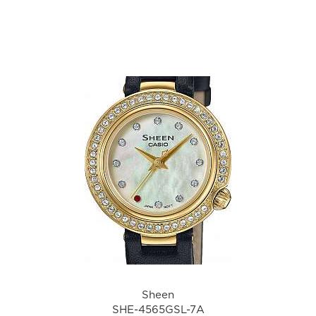
а
Sheen
SHE-4565GSL-7A
i
Sheen
SHE-4565GSL-7A