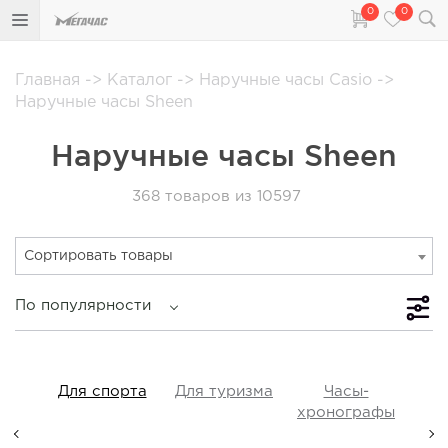
0
0
Главная
->
Каталог
->
Наручные часы Casio
->
Наручные часы Sheen
Наручные часы Sheen
368
товаров из 10597
Сортировать товары
По популярности
iss
Для спорта
Для туризма
Часы-
Прот
y,
хронографы
ые,