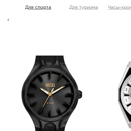
litary,
Для спорта
Для туризма
Часы-хро
Мужские
(
 Кожа
Унисекс
(
1
Diesel
DZ2217
i