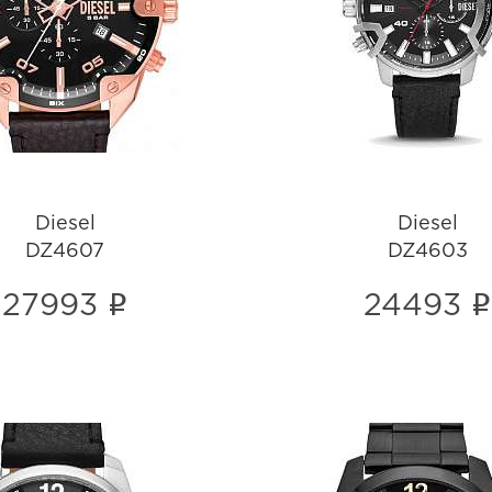
DZ4607
DZ4603
i
i
Diesel
Diesel
DZ4607
DZ4603
i
i
27993
24493