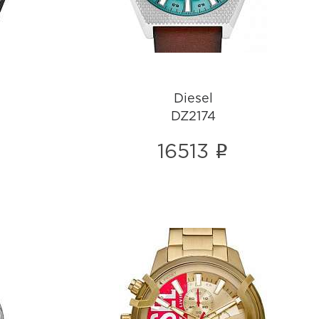
Diesel
DZ2174
i
16513
Diesel