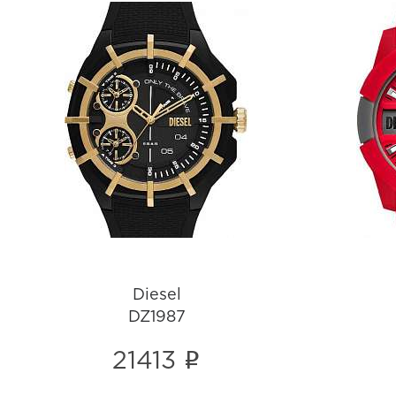
Diesel
DZ1987
i
Diesel
DZ1987
i
21413