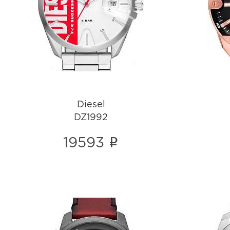
DZ1992
i
Diesel
DZ1992
i
19593