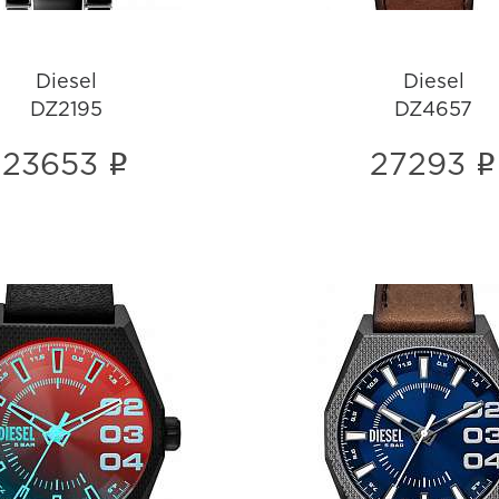
Diesel
Diesel
DZ2195
DZ4657
i
i
23653
27293
Diesel
Diesel
DZ2175
DZ2189
i
i