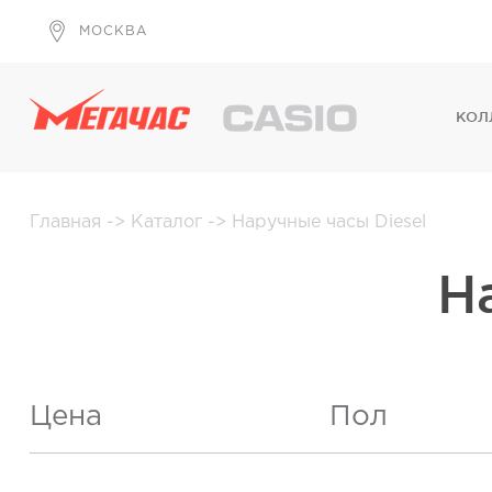
МОСКВА
КОЛ
Главная
->
Каталог
->
Наручные часы Diesel
Н
Цена
Пол
Женские
(
От
До