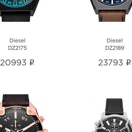
Diesel
Diesel
DZ2175
DZ2189
i
i
20993
23793
Diesel
Diesel