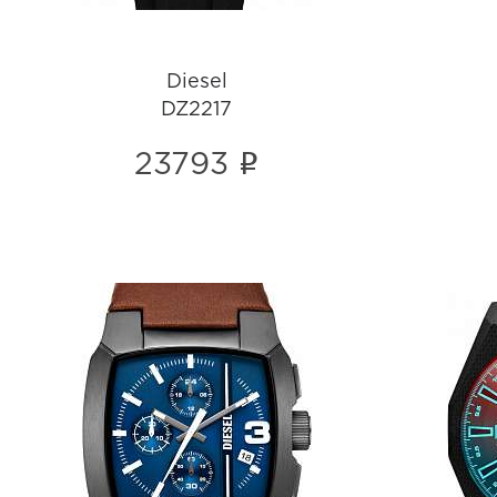
Diesel
DZ2217
i
23793
Diesel
DZ4641
i