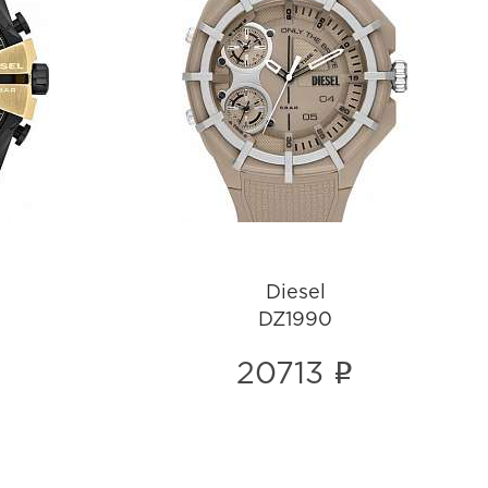
Diesel
DZ1990
i
Diesel
DZ1990
i
20713