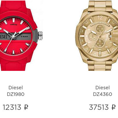
Diesel
Diesel
DZ1980
DZ4360
i
i
Diesel
Diesel
DZ1980
DZ4360
i
i
12313
37513