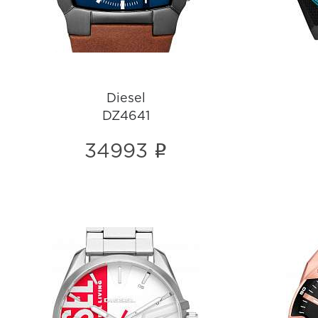
Diesel
DZ4641
i
34993
Diesel