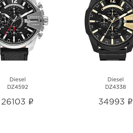
Diesel
Diesel
DZ4592
DZ4338
i
i
Diesel
Diesel
DZ4592
DZ4338
i
i
26103
34993