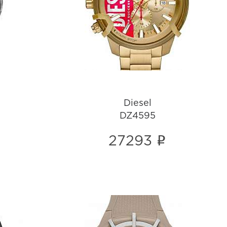
DZ4595
i
Diesel
DZ4595
i
27293