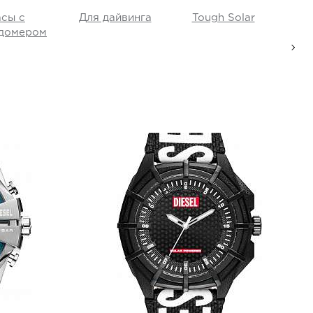
асы с
Для дайвинга
Tough Solar
E
домером
Diesel
DZ4654
i