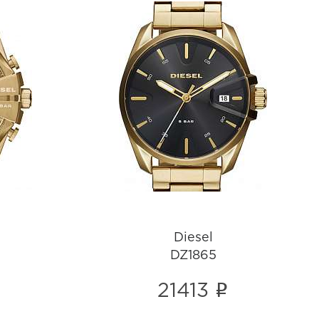
Diesel
DZ1865
i
Diesel
DZ1865
i
21413