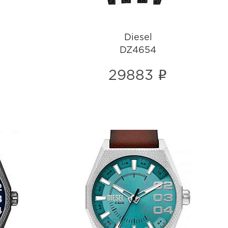
Diesel
DZ4654
i
29883
Diesel
DZ2174
i