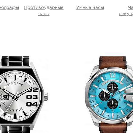
нографы
Противоударные
Умные часы
Ч
86
)
часы
секун
)
Diesel
Diesel
DZ2195
DZ4657
i
i