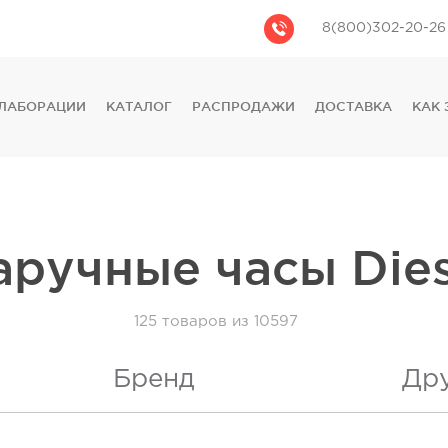
8(800)302-20-26
ЛАБОРАЦИИ
КАТАЛОГ
РАСПРОДАЖИ
ДОСТАВКА
КАК 
CASIO
CITIZEN
GUESS
FOSSIL
DIESEL
аручные часы Dies
DKNY
PHILIPP PLEIN
125
товаров из 10597
Бренд
Др
3
)
Diesel
(
125
)