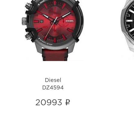
Diesel
DZ4594
i
Diesel
DZ4594
i
20993