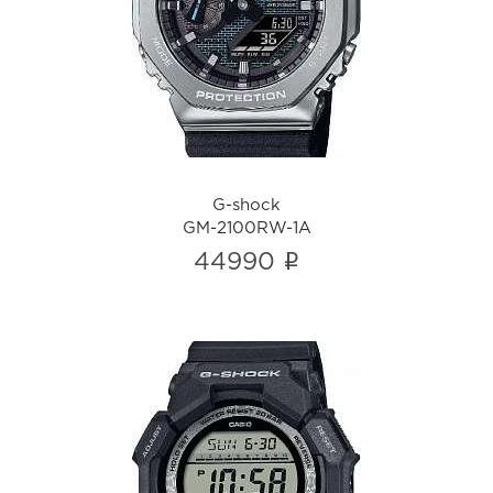
GM-2100RW-1A
i
G-shock
GM-2100RW-1A
i
44990
G-shock