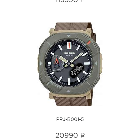
i
115990
PRJ-B001-5
i
PRJ-B001-5
i
20990