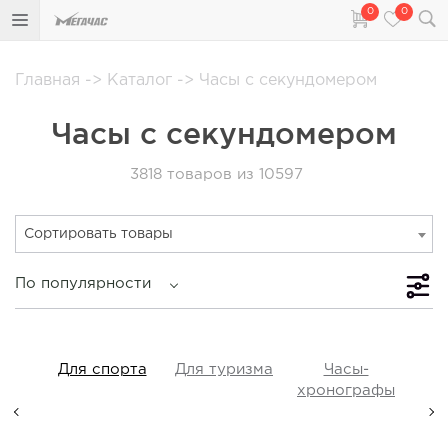
0
0
Главная
->
Каталог
->
Часы с секундомером
Часы с секундомером
3818
товаров из 10597
Сортировать товары
По популярности
iss
Для спорта
Для туризма
Часы-
Прот
y,
хронографы
ые,
а