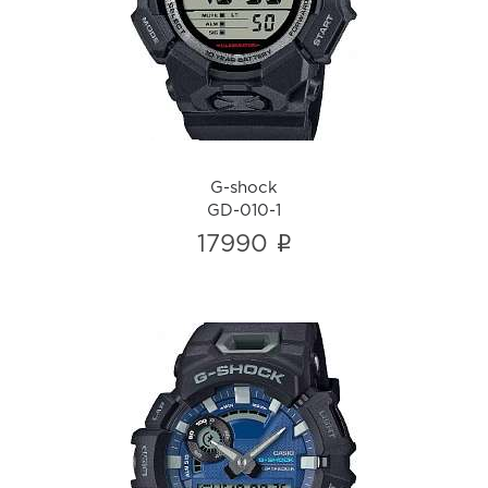
GD-010-1
i
G-shock
GD-010-1
i
17990
G-shock
GBA-900CB-1A