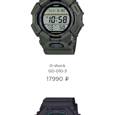
G-shock
GD-010-3
i
G-shock
GD-010-3
i
17990