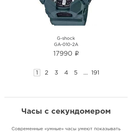
G-shock
GA-010-2A
i
17990
1
2
3
4
5
...
191
Часы с секундомером
Современные «умные» часы умеют показывать