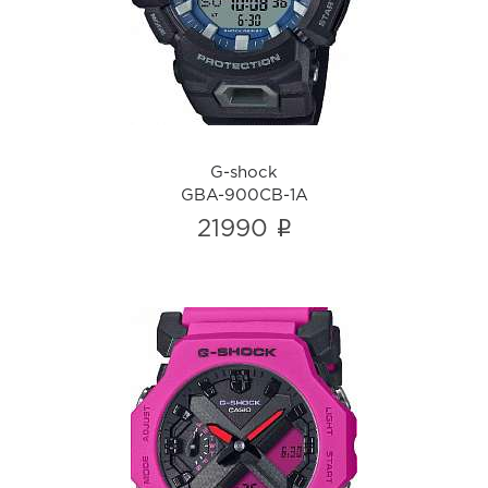
i
G-shock
GBA-900CB-1A
i
21990
G-shock
GA-2300-4A