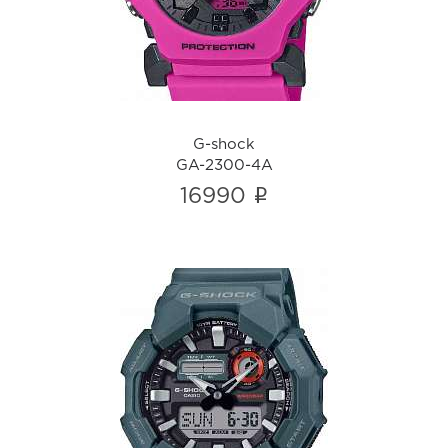
i
G-shock
GA-2300-4A
i
16990
G-shock
GA-010-2A
i