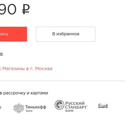
i
990
зину
В избранное
ик
:
Магазины в г. Москва
осква:
 пр-т Мира, д.211 корп.2
На карте
в рассрочку и картами
Ещё