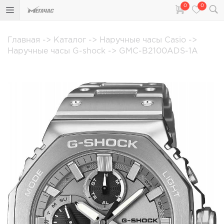
0
0
Главная
->
Каталог
->
Наручные часы Casio
->
Наручные часы G-shock
->
GMC-B2100ADS-1A