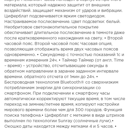
материала, который надежно защитит от внешних
воздействий. защищает механизм от ударов и вибрации.
Циферблат подсвечивается ярким светодиодом.
Настраиваемое послесвечение. Цвет подсветки: белый.
Необритовое светонакопительное покрытие
обеспечивает длительное послесвечение в темноте даже
после кратковременного нахождения на свету. • Второй
часовой пояс. Второй часовой пояс Часовая опция,
позволяющая отображать время двух часовых поясов
одновременно. • Секундомер с точностью показаний 1с и
временем измерения 24ч. • Таймер Таймер (от англ. Time
– время) – устройство, отсчитывающее секунды в
обратном направлении в заранее заданном интервале
времени. обратного отсчета от 1мин до 24ч. •
Беспроводная технология Bluetooth® со сверхнизким
потреблением энергии для синхронизации со
смартфоном. При подключении к смартфону часы
автоматически корректируют текущее время, в том числе
переход на зимнее/летнее время, копируют настройки
мирового времени более чем для 300 городов. Функция
поиска телефона.• Циферблат с метками в виде штрихов
выполнен по технологии Sunray (солнечные лучи).•
Окошко даты находится между метками 4 и 5 часов. •