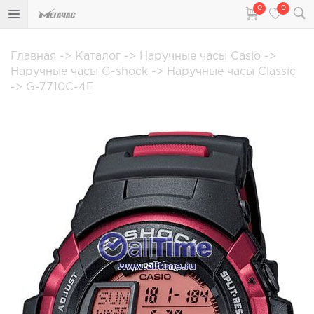
0
0
Главная
->
Каталог
->
Наручные часы Casio
->
Наручные часы G-shock
->
Наручные часы Classic
->
G-7710C-4E