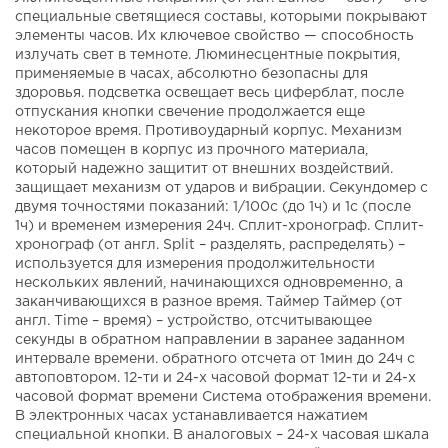
специальные светящиеся составы, которыми покрывают
элементы часов. Их ключевое свойство — способность
излучать свет в темноте. Люминесцентные покрытия,
применяемые в часах, абсолютно безопасны для
здоровья. подсветка освещает весь циферблат, после
отпускания кнопки свечение продолжается еще
некоторое время. Противоударный корпус. Механизм
часов помещен в корпус из прочного материала,
который надежно защитит от внешних воздействий.
защищает механизм от ударов и вибрации. Секундомер с
двумя точностями показаний: 1/100с (до 1ч) и 1с (после
1ч) и временем измерения 24ч. Сплит-хронограф. Сплит-
хронограф (от англ. Split – разделять, распределять) –
используется для измерения продолжительности
нескольких явлений, начинающихся одновременно, а
заканчивающихся в разное время. Таймер Таймер (от
англ. Time – время) – устройство, отсчитывающее
секунды в обратном направлении в заранее заданном
интервале времени. обратного отсчета от 1мин до 24ч с
автоповтором. 12-ти и 24-х часовой формат 12-ти и 24-х
часовой формат времени Система отображения времени.
В электронных часах устанавливается нажатием
специальной кнопки. В аналоговых – 24-х часовая шкала