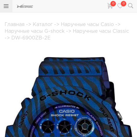
0
0
Главная
->
Каталог
->
Наручные часы Casio
->
Наручные часы G-shock
->
Наручные часы Classic
->
DW-6900ZB-2E