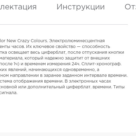
лектация
Инструкции
От
olor New Crazy Colours. Электролюминесцентная
енты часов. Их ключевое свойство — способность
етка освещает весь циферблат, после отпускания кнопки
 материала, который надежно защитит от внешних
(после 1ч) и временем измерения 24ч. Сплит-хронограф.
льких явлений, начинающихся одновременно, а
атном направлении в заранее заданном интервале времени.
Система отображения времени. В электронных часах
 основной или дополнительный циферблат. времени. Типы
сигнала.