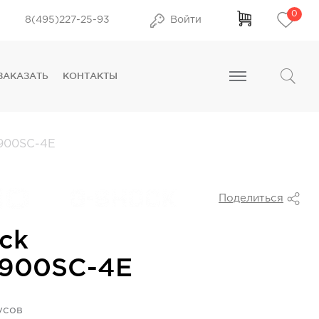
0
8(495)227-25-93
Войти
ЗАКАЗАТЬ
КОНТАКТЫ
00SC-4E
Поделиться
ck
900SC-4E
усов