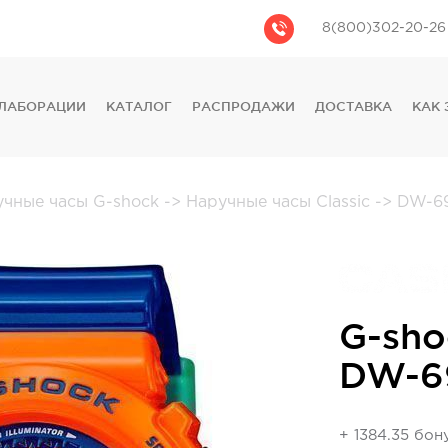
8(800)302-20-26
ЛАБОРАЦИИ
КАТАЛОГ
РАСПРОДАЖИ
ДОСТАВКА
КАК 
CASIO
CITIZEN
GUESS
учные часы G-shock
->
Наручные часы Classic
->
DW-69
FOSSIL
DIESEL
DKNY
PHILIPP PLEIN
G-sho
DW-6
+ 1384.35 бон