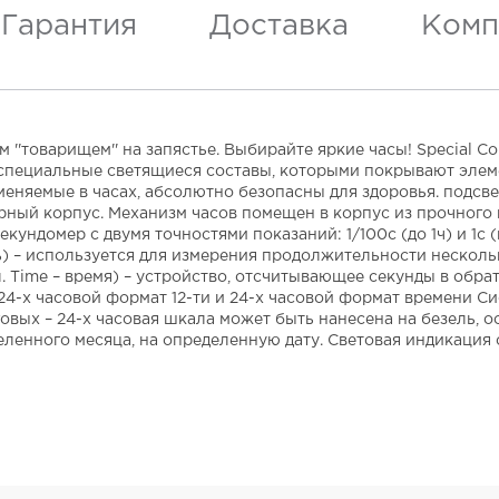
Гарантия
Доставка
Комп
 ''товарищем'' на запястье. Выбирайте яркие часы! Special C
 специальные светящиеся составы, которыми покрывают элем
меняемые в часах, абсолютно безопасны для здоровья. подсв
рный корпус. Механизм часов помещен в корпус из прочного
кундомер с двумя точностями показаний: 1/100с (до 1ч) и 1с 
ять) – используется для измерения продолжительности неско
. Time – время) – устройство, отсчитывающее секунды в обр
 и 24-х часовой формат 12-ти и 24-х часовой формат времени 
овых – 24-х часовая шкала может быть нанесена на безель,
ленного месяца, на определенную дату. Световая индикация 