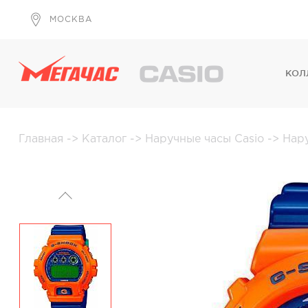
МОСКВА
КОЛ
Главная
->
Каталог
->
Наручные часы Casio
->
Нар