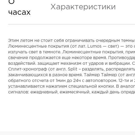
О
Характеристики
часах
Этим летом не стоит себя ограничивать очередным темным
Люминесцентные покрытия (от лат. Lumos — свет) — это
излучать свет в темноте. Люминесцентные покрытия, при
свечение продолжается еще некоторе время. Противоуда
воздействий. защищает механизм от ударов и вибрации. Се
Сплит-хронограф (от англ. Split – разделять, распредел
заканчивающихся в разное время. Таймер Таймер (от англ
обратного отсчета от 1мин до 24ч с автоповтором. 12-ти
устанавливается нажатием специальной кнопки. В аналог
сигналов: ежедневный, ежемесячный, каждый день опреде