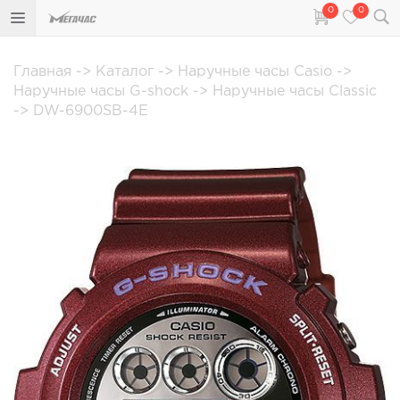
0
0
Главная
->
Каталог
->
Наручные часы Casio
->
Наручные часы G-shock
->
Наручные часы Classic
->
DW-6900SB-4E