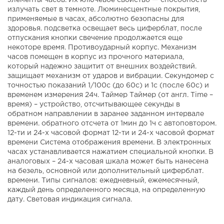
излучать свет в темноте. Люминесцентные покрытия,
применяемые в часах, абсолютно безопасны для
здоровья. подсветка освещает весь циферблат, после
отпускания кнопки свечение продолжается еще
некоторе время. Противоударный корпус. Механизм
часов помещен в корпус из прочного материала,
который надежно защитит от внешних воздействий.
защищает механизм от ударов и вибрации. Секундомер с
точностью показаний 1/100с (до 60с) и 1с (после 60с) и
временем измерения 24ч. Таймер Таймер (от англ. Time –
время) – устройство, отсчитывающее секунды в
обратном направлении в заранее заданном интервале
времени. обратного отсчета от 1мин до 1ч с автоповтором.
12-ти и 24-х часовой формат 12-ти и 24-х часовой формат
времени Система отображения времени. В электронных
часах устанавливается нажатием специальной кнопки. В
аналоговых – 24-х часовая шкала может быть нанесена
на безель, основной или дополнительный циферблат.
времени. Типы сигналов: ежедневный, ежемесячный,
каждый день определенного месяца, на определенную
дату. Световая индикация сигнала.