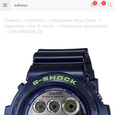
0
0
Главная
->
Каталог
->
Наручные часы Casio
->
Наручные часы G-shock
->
Наручные часы Classic
->
DW-6900SB-2E