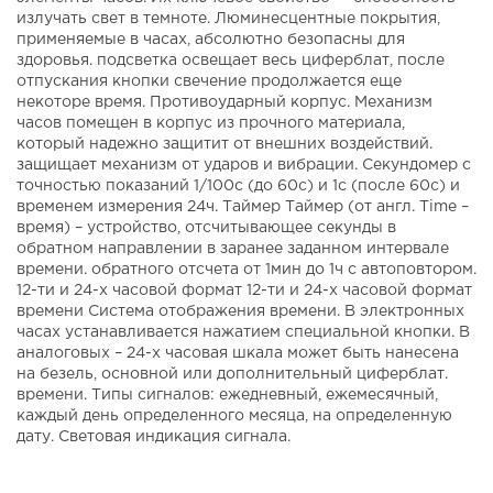
излучать свет в темноте. Люминесцентные покрытия,
применяемые в часах, абсолютно безопасны для
здоровья. подсветка освещает весь циферблат, после
отпускания кнопки свечение продолжается еще
некоторе время. Противоударный корпус. Механизм
часов помещен в корпус из прочного материала,
который надежно защитит от внешних воздействий.
защищает механизм от ударов и вибрации. Секундомер с
точностью показаний 1/100с (до 60с) и 1с (после 60с) и
временем измерения 24ч. Таймер Таймер (от англ. Time –
время) – устройство, отсчитывающее секунды в
обратном направлении в заранее заданном интервале
времени. обратного отсчета от 1мин до 1ч с автоповтором.
12-ти и 24-х часовой формат 12-ти и 24-х часовой формат
времени Система отображения времени. В электронных
часах устанавливается нажатием специальной кнопки. В
аналоговых – 24-х часовая шкала может быть нанесена
на безель, основной или дополнительный циферблат.
времени. Типы сигналов: ежедневный, ежемесячный,
каждый день определенного месяца, на определенную
дату. Световая индикация сигнала.