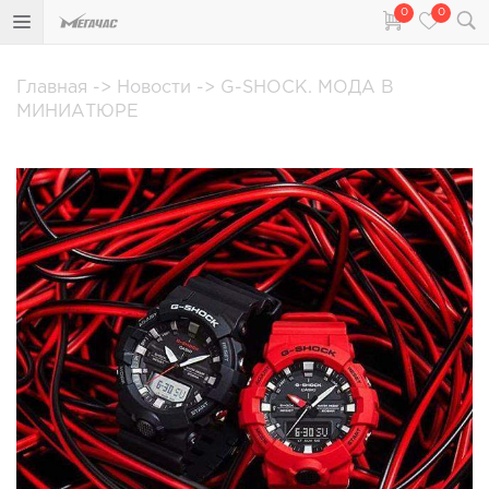
0
0
Главная
->
Новости
->
G-SHOCK. МОДА В
МИНИАТЮРЕ