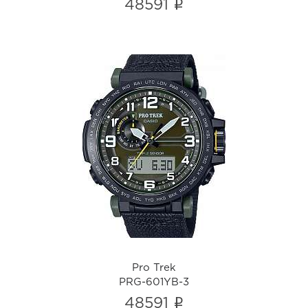
i
48591
Pro Trek
PRG-601YB-3
i
Pro Trek
PRG-601YB-3
i
48591