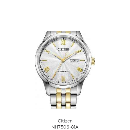
а
Citizen
NH7506-81A
i
Citizen
NH7506-81A