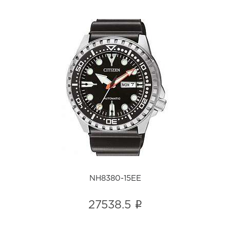
NH8380-15EE
i
NH8380-15EE
i
27538.5