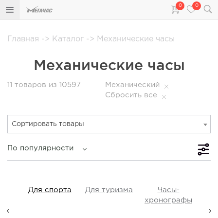
0
0
Главная
->
Каталог
->
Механические часы
Механические часы
11
товаров из 10597
Механический
Сбросить все
Сортировать товары
По популярности
iss
Для спорта
Для туризма
Часы-
Прот
y,
хронографы
ые,