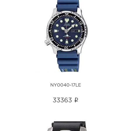
NY0040-17LE
i
NY0040-17LE
i
33363