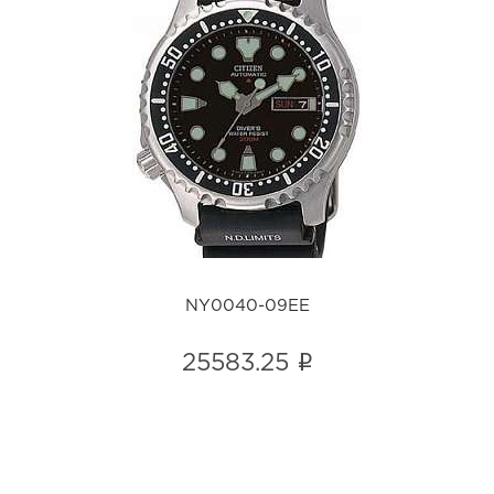
NY0040-09EE
i
NY0040-09EE
i
25583.25