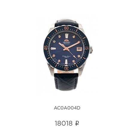
AC0A004D
i
AC0A004D
i
18018