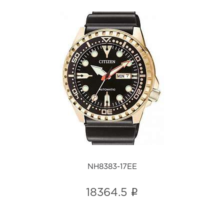
NH8383-17EE
i
NH8383-17EE
i
18364.5