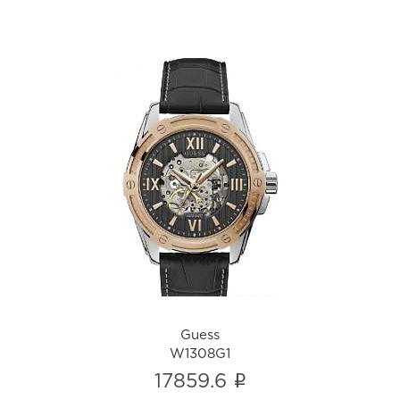
Guess
W1308G1
i
Guess
W1308G1
i
17859.6