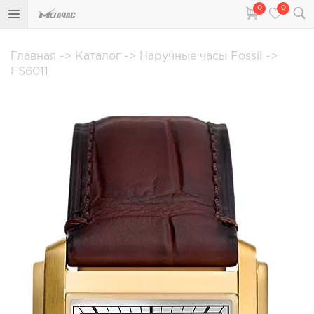
0
0
Главная
->
Каталог
->
Наручные часы Fossil
->
FS6011