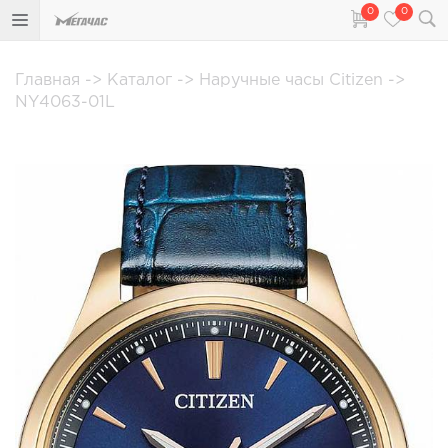
0
0
Главная
->
Каталог
->
Наручные часы Citizen
->
NY4063-01L