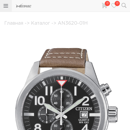
0
0
Главная
->
Каталог
->
AN3620-01H