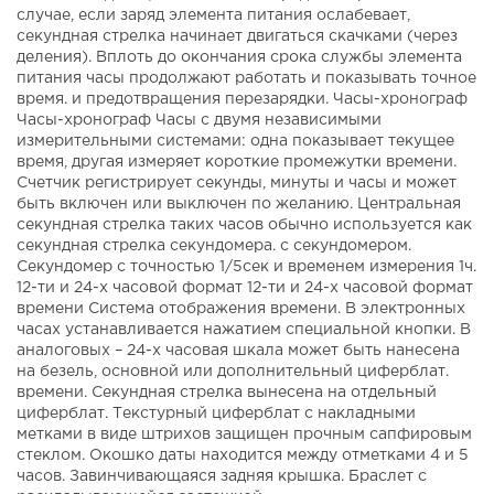
случае, если заряд элемента питания ослабевает,
секундная стрелка начинает двигаться скачками (через
деления). Вплоть до окончания срока службы элемента
питания часы продолжают работать и показывать точное
время. и предотвращения перезарядки. Часы-хронограф
Часы-хронограф Часы с двумя независимыми
измерительными системами: одна показывает текущее
время, другая измеряет короткие промежутки времени.
Счетчик регистрирует секунды, минуты и часы и может
быть включен или выключен по желанию. Центральная
секундная стрелка таких часов обычно используется как
секундная стрелка секундомера. с секундомером.
Секундомер с точностью 1/5сек и временем измерения 1ч.
12-ти и 24-х часовой формат 12-ти и 24-х часовой формат
времени Система отображения времени. В электронных
часах устанавливается нажатием специальной кнопки. В
аналоговых – 24-х часовая шкала может быть нанесена
на безель, основной или дополнительный циферблат.
времени. Секундная стрелка вынесена на отдельный
циферблат. Текстурный циферблат с накладными
метками в виде штрихов защищен прочным сапфировым
стеклом. Окошко даты находится между отметками 4 и 5
часов. Завинчивающаяся задняя крышка. Браслет с