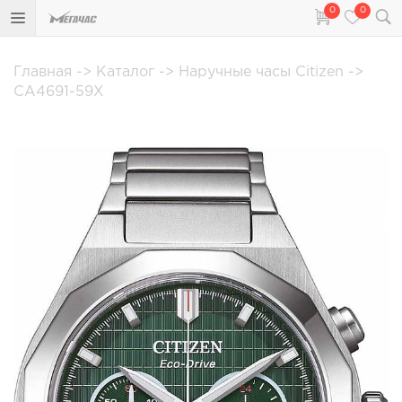
0
0
Главная
->
Каталог
->
Наручные часы Citizen
->
CA4691-59X