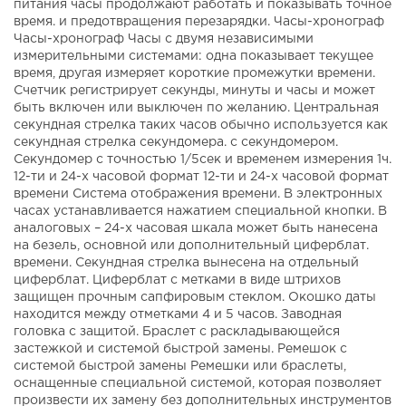
питания часы продолжают работать и показывать точное
время. и предотвращения перезарядки. Часы-хронограф
Часы-хронограф Часы с двумя независимыми
измерительными системами: одна показывает текущее
время, другая измеряет короткие промежутки времени.
Счетчик регистрирует секунды, минуты и часы и может
быть включен или выключен по желанию. Центральная
секундная стрелка таких часов обычно используется как
секундная стрелка секундомера. с секундомером.
Секундомер с точностью 1/5сек и временем измерения 1ч.
12-ти и 24-х часовой формат 12-ти и 24-х часовой формат
времени Система отображения времени. В электронных
часах устанавливается нажатием специальной кнопки. В
аналоговых – 24-х часовая шкала может быть нанесена
на безель, основной или дополнительный циферблат.
времени. Секундная стрелка вынесена на отдельный
циферблат. Циферблат с метками в виде штрихов
защищен прочным сапфировым стеклом. Окошко даты
находится между отметками 4 и 5 часов. Заводная
головка с защитой. Браслет с раскладывающейся
застежкой и системой быстрой замены. Ремешок с
системой быстрой замены Ремешки или браслеты,
оснащенные специальной системой, которая позволяет
произвести их замену без дополнительных инструментов