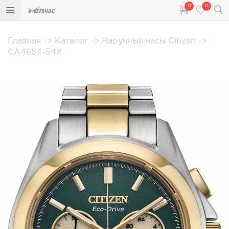
0
0
Главная
->
Каталог
->
Наручные часы Citizen
->
CA4684-54X