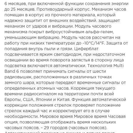
6 месяцев, при включенной функции сохранения энергии
до 25 месяцев. Противоударный корпус. Механизм часов
помещен в корпус из прочного материала, который
надежно защитит от внешних воздействий. защищает
механизм от ударов и вибрации. Модуль часового
механизма покрыт виброустойчивым альфа-гелем,
уменьшающим вибрацию. Модуль часов рассчитан на
работу при низких температурах до -10°С/14°F. Защита от
попадания внутрь пыли и грязи. Циферблат
подсвечивается ярким светодиодом, при недостаточном
освещении во время поворота запястья в сторону лица
подсветка включается автоматически. Технология Multi
Band 6 позволяет принимать сигналы от шести
радиовышек, расположенных в различных точках
земного шара, которые передают временные сигналы от
определенных атомных часов. Коррекция текущего
времени радиосигналом на территории почти всей
Европы, США, Японии и Китая. Функция автоматической
коррекции положения стрелок проверяет положение
стрелок каждый час и корректирует его в случае
необходимости. Мировое время Мировое время Часовая
опция, позволяющая отображать время нескольких
часовых поясов. – 29 городов (часовых поясов).