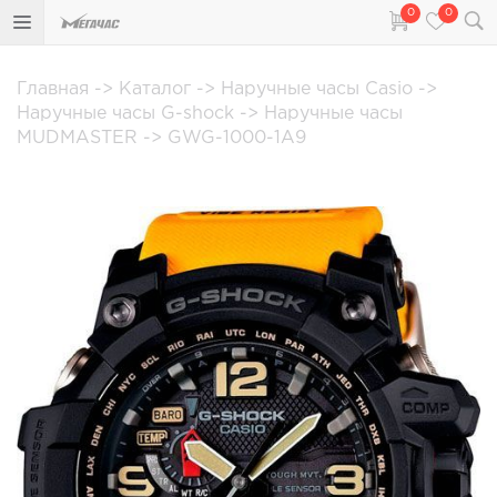
0
0
Главная
->
Каталог
->
Наручные часы Casio
->
Наручные часы G-shock
->
Наручные часы
MUDMASTER
->
GWG-1000-1A9