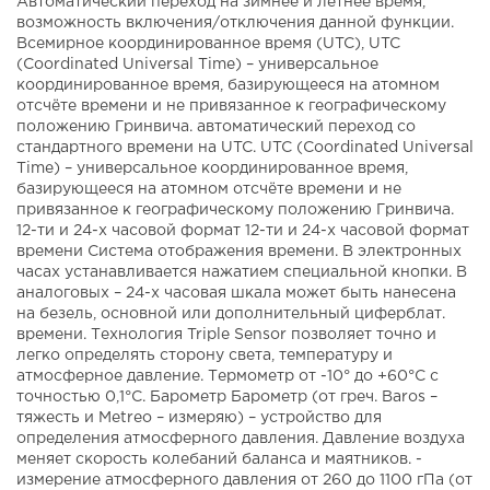
Автоматический переход на зимнее и летнее время,
возможность включения/отключения данной функции.
Всемирное координированное время (UTC), UTC
(Coordinated Universal Time) – универсальное
координированное время, базирующееся на атомном
отсчёте времени и не привязанное к географическому
положению Гринвича. автоматический переход со
стандартного времени на UTC. UTC (Coordinated Universal
Time) – универсальное координированное время,
базирующееся на атомном отсчёте времени и не
привязанное к географическому положению Гринвича.
12-ти и 24-х часовой формат 12-ти и 24-х часовой формат
времени Система отображения времени. В электронных
часах устанавливается нажатием специальной кнопки. В
аналоговых – 24-х часовая шкала может быть нанесена
на безель, основной или дополнительный циферблат.
времени. Технология Triple Sensor позволяет точно и
легко определять сторону света, температуру и
атмосферное давление. Термометр от -10° до +60°С с
точностью 0,1°C. Барометр Барометр (от греч. Baros –
тяжесть и Metreo – измеряю) – устройство для
определения атмосферного давления. Давление воздуха
меняет скорость колебаний баланса и маятников. -
измерение атмосферного давления от 260 до 1100 гПа (от