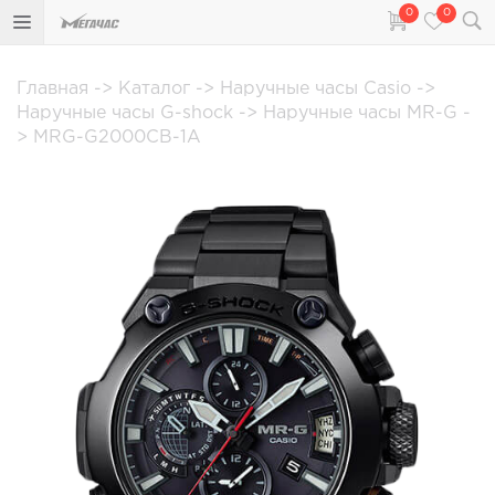
0
0
Главная
->
Каталог
->
Наручные часы Casio
->
Наручные часы G-shock
->
Наручные часы MR-G
-
>
MRG-G2000CB-1A