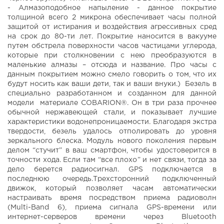
- Алмазоподобное напыление - данное покрытие
толщиной всего 2 микрона обеспечивает часы полной
защитой от истирания и воздействия агрессивных сред
на срок до 80-ти лет. Покрытие наносится в вакууме
путем обстрела поверхности часов частицами углерода,
которые при столкновении с нею преобразуются в
маленькие алмазы – отсюда и название. Про часы с
данным покрытием можно смело говорить о том, что их
будут носить как ваши дети, так и ваши внуки.) Безель в
специально разработанном и созданном для данной
модели материале COBARION®. Он в три раза прочнее
обычной нержавеющей стали, и показывает лучшие
характеристики водонепроницаемости. Благодаря экстра
твердости, безель удалось отполировать до уровня
зеркального блеска. Модуль нового поколения первым
делом “стучит” в ваш смартфон, чтобы удостоверится в
точности хода. Если там “все плохо” и нет связи, тогда за
дело берется радиосигнал. GPS подключается в
последнюю очередь.Трехсторонний подключенный
движок, который позволяет часам автоматически
настраивать время посредством приема радиоволн
(Multi-Band 6), приема сигнала GPS-времени или
интернет-серверов времени через Bluetooth