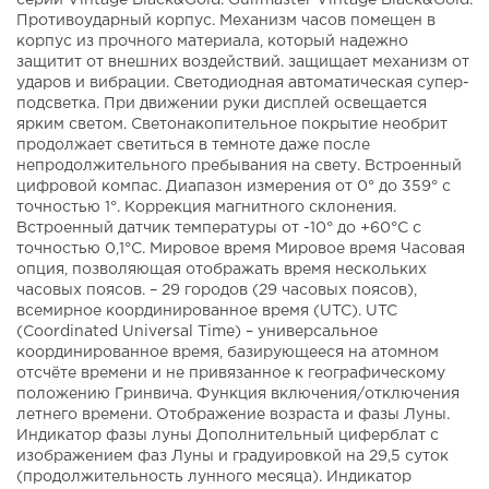
серии Vintage Black&Gold. Gulfmaster Vintage Black&Gold.
Противоударный корпус. Механизм часов помещен в
корпус из прочного материала, который надежно
защитит от внешних воздействий. защищает механизм от
ударов и вибрации. Светодиодная автоматическая супер-
подсветка. При движении руки дисплей освещается
ярким светом. Светонакопительное покрытие необрит
продолжает светиться в темноте даже после
непродолжительного пребывания на свету. Встроенный
цифровой компас. Диапазон измерения от 0° до 359° с
точностью 1°. Коррекция магнитного склонения.
Встроенный датчик температуры от -10° до +60°С с
точностью 0,1°C. Мировое время Мировое время Часовая
опция, позволяющая отображать время нескольких
часовых поясов. – 29 городов (29 часовых поясов),
всемирное координированное время (UTC). UTC
(Coordinated Universal Time) – универсальное
координированное время, базирующееся на атомном
отсчёте времени и не привязанное к географическому
положению Гринвича. Функция включения/отключения
летнего времени. Отображение возраста и фазы Луны.
Индикатор фазы луны Дополнительный циферблат с
изображением фаз Луны и градуировкой на 29,5 суток
(продолжительность лунного месяца). Индикатор