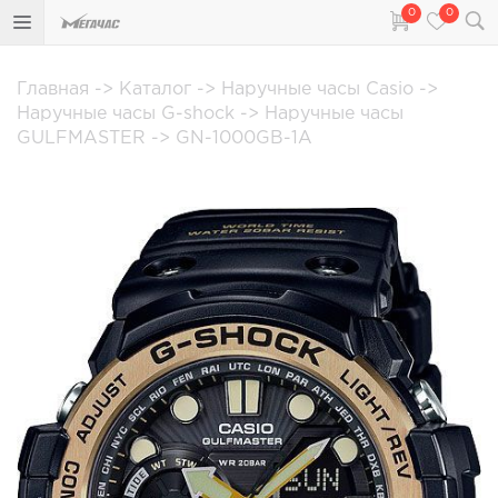
0
0
Главная
->
Каталог
->
Наручные часы Casio
->
Наручные часы G-shock
->
Наручные часы
GULFMASTER
->
GN-1000GB-1A