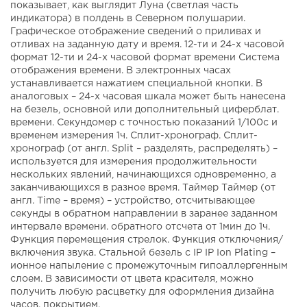
показывает, как выглядит Луна (светлая часть
индикатора) в полдень в Северном полушарии.
Графическое отображение сведений о приливах и
отливах на заданную дату и время. 12-ти и 24-х часовой
формат 12-ти и 24-х часовой формат времени Система
отображения времени. В электронных часах
устанавливается нажатием специальной кнопки. В
аналоговых – 24-х часовая шкала может быть нанесена
на безель, основной или дополнительный циферблат.
времени. Секундомер с точностью показаний 1/100с и
временем измерения 1ч. Сплит-хронограф. Сплит-
хронограф (от англ. Split – разделять, распределять) –
используется для измерения продолжительности
нескольких явлений, начинающихся одновременно, а
заканчивающихся в разное время. Таймер Таймер (от
англ. Time – время) – устройство, отсчитывающее
секунды в обратном направлении в заранее заданном
интервале времени. обратного отсчета от 1мин до 1ч.
Функция перемещения стрелок. Функция отключения/
включения звука. Стальной безель с IP IP Ion Plating –
ионное напыление с промежуточным гипоаллергенным
слоем. В зависимости от цвета красителя, можно
получить любую расцветку для оформления дизайна
часов. покрытием.