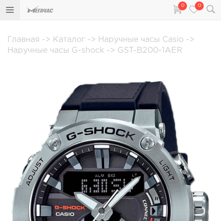
0
0
Главная
->
Каталог
->
Наручные часы Casio
->
Наручные часы G-shock
->
GST-B200-1AER