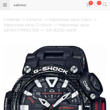
0
0
Главная
->
Каталог
->
Наручные часы Casio
->
Наручные часы G-shock
->
Наручные часы
GRAVITYMASTER
->
GR-B200-1AER