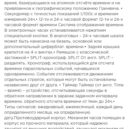
время, базирующееся на атомном отсчёте времени и не
привязанное к географическому положению Гринвича. •
Секундомер с точностью показаний 1/100с и временем
измерения 24ч.• 12-ти и 24-х часовой формат 12-ти и 24-х
часовой формат времени Система отображения времени.
В электронных часах устанавливается нажатием
специальной кнопки. В аналоговых – 24-х часовая шкала
может быть нанесена на безель, основной или
дополнительный циферблат. времени.• Задняя крышка
крепится на 4-х винтах.• Ремешок с классической
застежкой.• SPLIT-хронограф. SPLIT От англ. SPLIT –
разделять. Хронограф, использующийся для отсчета
времени параллельных событий, начавшихся
одновременно. События отслеживаются движением
отдельных стрелок, которые могут быть остановлены
независимо друг от друга. • Таймер Таймер (от англ. Time
– время) – устройство, отсчитывающее секунды в
обратном направлении в заранее заданном интервале
времени. обратного отсчета времени от 1мин до 24ч.•
Типы сигналов: ежедневный, ежемесячный, каждый день
определенного месяца, на определенную
дату.Противоударный корпус. Механизм часов помещен в
корпус из прочного материала, который надежно