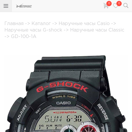
0
0
Главная
->
Каталог
->
Наручные часы Casio
->
Наручные часы G-shock
->
Наручные часы Classic
->
GD-100-1A