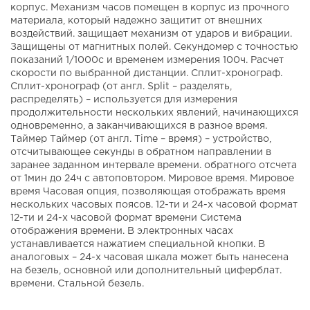
корпус. Механизм часов помещен в корпус из прочного
материала, который надежно защитит от внешних
воздействий. защищает механизм от ударов и вибрации.
Защищены от магнитных полей. Секундомер с точностью
показаний 1/1000с и временем измерения 100ч. Расчет
скорости по выбранной дистанции. Сплит-хронограф.
Сплит-хронограф (от англ. Split – разделять,
распределять) – используется для измерения
продолжительности нескольких явлений, начинающихся
одновременно, а заканчивающихся в разное время.
Таймер Таймер (от англ. Time – время) – устройство,
отсчитывающее секунды в обратном направлении в
заранее заданном интервале времени. обратного отсчета
от 1мин до 24ч с автоповтором. Мировое время. Мировое
время Часовая опция, позволяющая отображать время
нескольких часовых поясов. 12-ти и 24-х часовой формат
12-ти и 24-х часовой формат времени Система
отображения времени. В электронных часах
устанавливается нажатием специальной кнопки. В
аналоговых – 24-х часовая шкала может быть нанесена
на безель, основной или дополнительный циферблат.
времени. Стальной безель.