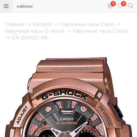
0
0
Главная
->
Каталог
->
Наручные часы Casio
->
Наручные часы G-shock
->
Наручные часы Classic
->
GA-200GD-9B