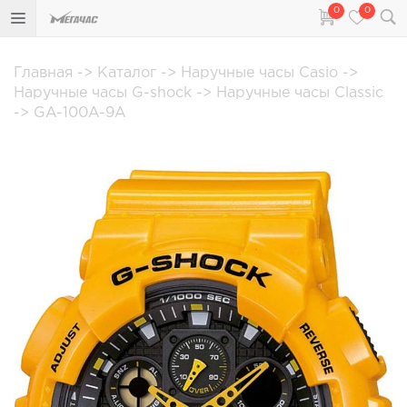
0
0
Главная
->
Каталог
->
Наручные часы Casio
->
Наручные часы G-shock
->
Наручные часы Classic
->
GA-100A-9A