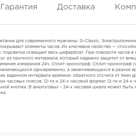
Гарантия
Доставка
Комп
тание для современного мужчины. G-Classic. Электролюмин
покрывают элементы часов. Их ключевое свойство — способн
 подсветка освещает весь циферблат. При повороте часов в 
ус из прочного материала, который надежно защитит от внеш
менем измерения 24ч. Сплит-хронограф. Сплит-хронограф (от 
ачинающихся одновременно, а заканчивающихся в разное время
е заданном интервале времени. обратного отсчета от 1мин д
х часовых поясов. 12-ти и 24-х часовой формат 12-ти и 24-
ной кнопки. В аналоговых – 24-х часовая шкала может быть 
ка.