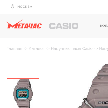
МОСКВА
КОЛ
Главная
->
Каталог
->
Наручные часы Casio
->
Нар