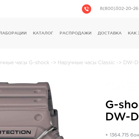
8(800)302-20-26
ЛАБОРАЦИИ
КАТАЛОГ
РАСПРОДАЖИ
ДОСТАВКА
КАК 
CASIO
CITIZEN
GUESS
учные часы G-shock
->
Наручные часы Classic
->
DW-D
FOSSIL
DIESEL
DKNY
PHILIPP PLEIN
G-sho
DW-D
+ 1364.715 бо