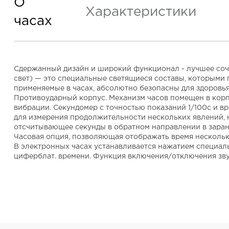
О
Характеристики
часах
Сдержанный дизайн и широкий функционал - лучшее соче
свет) — это специальные светящиеся составы, которыми 
применяемые в часах, абсолютно безопасны для здоровья.
Противоударный корпус. Механизм часов помещен в корп
вибрации. Секундомер с точностью показаний 1/100с и вре
для измерения продолжительности нескольких явлений, н
отсчитывающее секунды в обратном направлении в заране
Часовая опция, позволяющая отображать время нескольки
В электронных часах устанавливается нажатием специаль
циферблат. времени. Функция включения/отключения зву