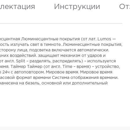
лектация
Инструкции
От
есцентная Люминесцентные покрытия (от лат. Lumos —
ость излучать свет в темноте. Люминесцентные покрытия,
сторону лица, подсветка включается автоматически.
них воздействий. защищает механизм от ударов и
англ. Split – разделять, распределять) – используется
. Таймер Таймер (от англ. Time – время) – устройство,
о 24ч с автоповтором. Мировое время. Мировое время
х часовой формат времени Система отображения времени.
нанесена на безель, основной или дополнительный