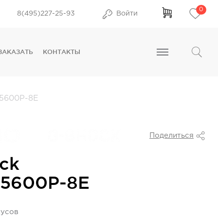
0
8(495)227-25-93
Войти
ЗАКАЗАТЬ
КОНТАКТЫ
5600P-8E
Поделиться
ck
5600P-8E
нусов