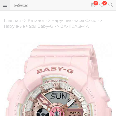
0
0
Главная
->
Каталог
->
Наручные часы Casio
->
Наручные часы Baby-G
->
BA-110AQ-4A