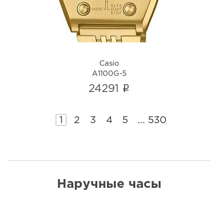
Casio
A1100G-5
i
24291
1
2
3
4
5
...
530
Наручные часы