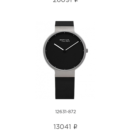
i
26091
12631-872
i
12631-872
i
13041