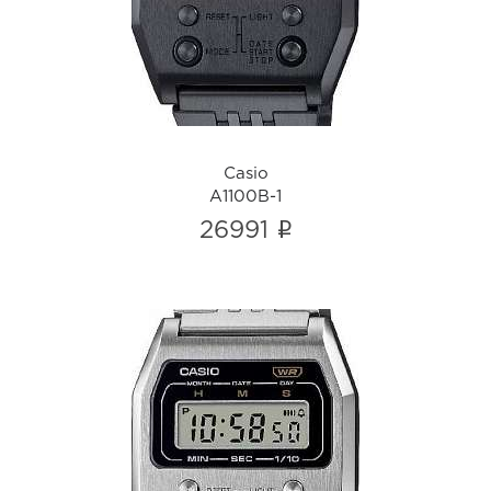
i
Casio
A1100B-1
i
26991
Casio
A1100D-1