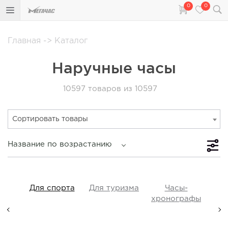
0
0
Главная
->
Каталог
Наручные часы
10597
товаров из 10597
Сортировать товары
Название по возрастанию
iss
Для спорта
Для туризма
Часы-
Прот
y,
хронографы
ые,
а