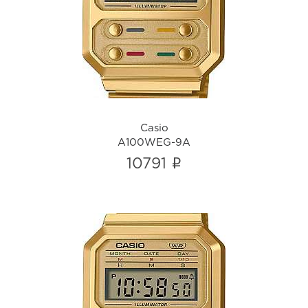
A100WEG-9A
i
Casio
A100WEG-9A
i
10791
Casio