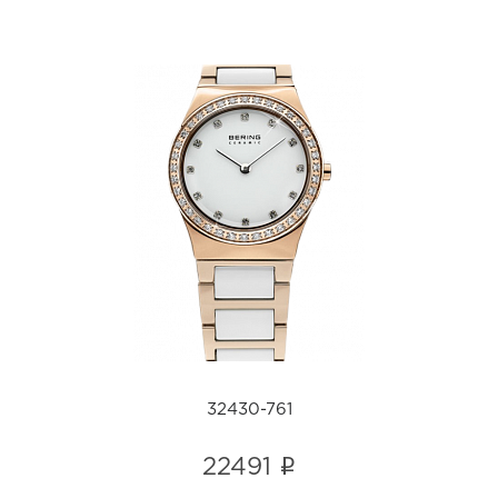
32430-761
i
32430-761
i
22491